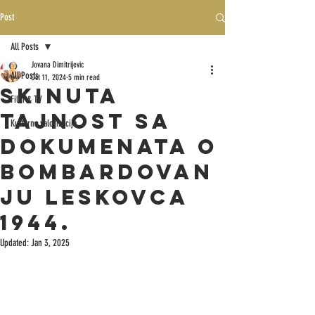
Post
All Posts
Jovana Dimitrijevic
All Posts
Oct 11, 2024
5 min read
SKINUTA
Film & TV
TAJNOST SA
Kulturna valorizacija
DOKUMENATA O
BOMBARDOVAN
JU LESKOVCA
1944.
Updated:
Jan 3, 2025