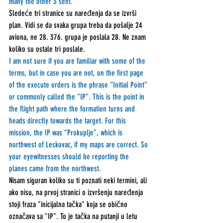
many the other 3 sent.
Sledeće tri stranice su naređenja da se izvrši 
plan. Vidi se da svaka grupa treba da pošalje 24 
aviona, ne 28. 376. grupa je poslala 28. Ne znam 
koliko su ostale tri poslale.
I am not sure if you are familiar with some of the 
terms, but in case you are not, on the first page 
of the execute orders is the phrase “Initial Point” 
or commonly called the “IP”. This is the point in 
the flight path where the formation turns and 
heads directly towards the target. For this 
mission, the IP was “Prokuplje”, which is 
northwest of Leskovac, if my maps are correct. So 
your eyewitnesses should be reporting the 
planes came from the northwest.  
Nisam siguran koliko su ti poznati neki termini, ali 
ako nisu, na prvoj stranici o izvršenju naređenja 
stoji fraza "inicijalna tačka" koja se obično 
označava sa "IP". To je tačka na putanji u letu 