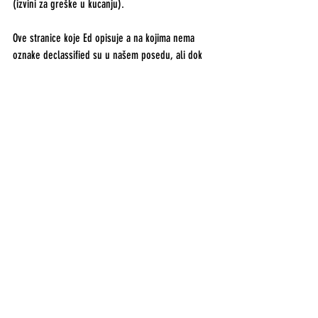
(izvini za greške u kucanju).
Ove stranice koje Ed opisuje a na kojima nema 
oznake declassified su u našem posedu, ali dok 
ne smislimo neko rešenje, ne možemo da ih 
objavljujemo - za svaki slučaj. Kao što je gore 
rečeno, na njima nema imena nalogodavaca, ali je 
Edward stupio u kontakt sa profesorima sa 
Oxforda koji su nedavno gostovali u Americi sa 
predavanjem o Lorensu od Arabije. Njih je 
zaintrigirala ova priča o bombardovanju Leskovca 
i umešanosti britanskog oficira Fitzroya Macleana 
prema čijem planu su bombardovani gradovi u 
Jugoslaviji u okviru operacije RATWEEK. Za 
početak, poslali su nam ovaj link za pretragu o 
Jugoslaviji na sajtu Kraljevskog vojnog muzeja: 
https://www.iwm.org.uk/collections/search?
query=yugoslavia&pageSize=30&media-
records=all-