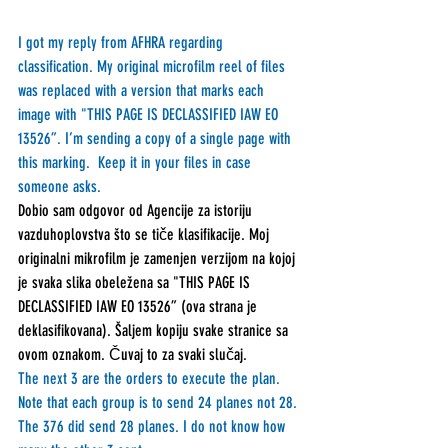
I got my reply from AFHRA regarding 
classification. My original microfilm reel of files 
was replaced with a version that marks each 
image with "THIS PAGE IS DECLASSIFIED IAW EO 
13526”. I’m sending a copy of a single page with 
this marking.  Keep it in your files in case 
someone asks.
Dobio sam odgovor od Agencije za istoriju 
vazduhoplovstva što se tiče klasifikacije. Moj 
originalni mikrofilm je zamenjen verzijom na kojoj 
je svaka slika obeležena sa "THIS PAGE IS 
DECLASSIFIED IAW EO 13526” (ova strana je 
deklasifikovana). Šaljem kopiju svake stranice sa 
ovom oznakom. Čuvaj to za svaki slučaj.
The next 3 are the orders to execute the plan. 
Note that each group is to send 24 planes not 28. 
The 376 did send 28 planes. I do not know how 