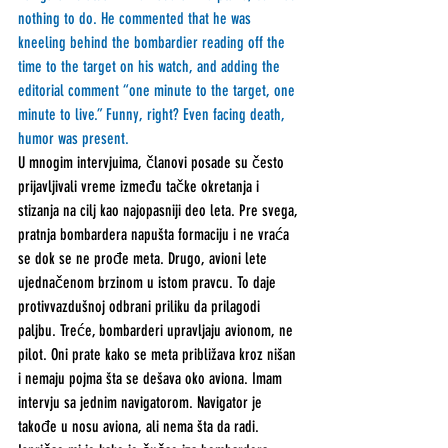
nothing to do. He commented that he was 
kneeling behind the bombardier reading off the 
time to the target on his watch, and adding the 
editorial comment “one minute to the target, one 
minute to live.” Funny, right? Even facing death, 
humor was present.
U mnogim intervjuima, članovi posade su često 
prijavljivali vreme između tačke okretanja i 
stizanja na cilj kao najopasniji deo leta. Pre svega, 
pratnja bombardera napušta formaciju i ne vraća 
se dok se ne prođe meta. Drugo, avioni lete 
ujednačenom brzinom u istom pravcu. To daje 
protivvazdušnoj odbrani priliku da prilagodi 
paljbu. Treće, bombarderi upravljaju avionom, ne 
pilot. Oni prate kako se meta približava kroz nišan 
i nemaju pojma šta se dešava oko aviona. Imam 
intervju sa jednim navigatorom. Navigator je 
takođe u nosu aviona, ali nema šta da radi. 