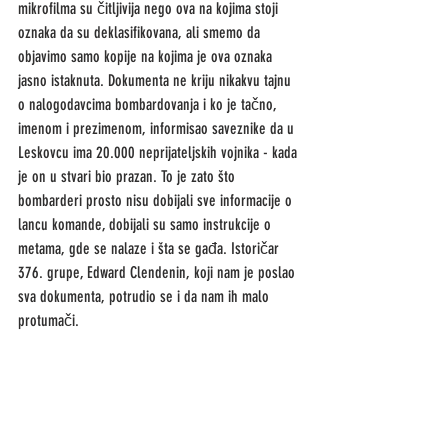
mikrofilma su čitljivija nego ova na kojima stoji 
oznaka da su deklasifikovana, ali smemo da 
objavimo samo kopije na kojima je ova oznaka 
jasno istaknuta. Dokumenta ne kriju nikakvu tajnu 
o nalogodavcima bombardovanja i ko je tačno, 
imenom i prezimenom, informisao saveznike da u 
Leskovcu ima 20.000 neprijateljskih vojnika - kada 
je on u stvari bio prazan. To je zato što 
bombarderi prosto nisu dobijali sve informacije o 
lancu komande, dobijali su samo instrukcije o 
metama, gde se nalaze i šta se gađa. Istoričar 
376. grupe, Edward Clendenin, koji nam je poslao 
sva dokumenta, potrudio se i da nam ih malo 
protumači.