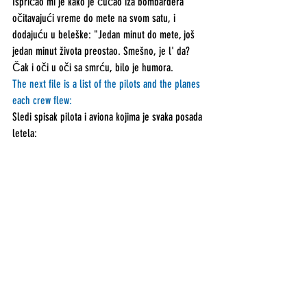
Ispričao mi je kako je čučao iza bombardera 
očitavajući vreme do mete na svom satu, i 
dodajuću u beleške: "Jedan minut do mete, još 
jedan minut života preostao. Smešno, je l' da? 
Čak i oči u oči sa smrću, bilo je humora.
The next file is a list of the pilots and the planes 
each crew flew:
Sledi spisak pilota i aviona kojima je svaka posada 
letela: