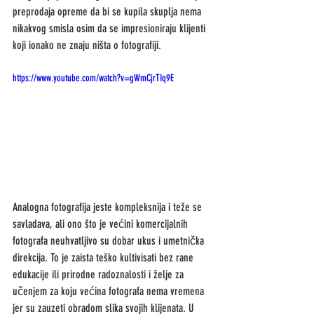
preprodaja opreme da bi se kupila skuplja nema 
nikakvog smisla osim da se impresioniraju klijenti 
koji ionako ne znaju ništa o fotografiji. 
https://www.youtube.com/watch?v=gWmCjrTIq9E
Analogna fotografija jeste kompleksnija i teže se 
savladava, ali ono što je većini komercijalnih 
fotografa neuhvatljivo su dobar ukus i umetnička 
direkcija. To je zaista teško kultivisati bez rane 
edukacije ili prirodne radoznalosti i želje za 
učenjem za koju većina fotografa nema vremena 
jer su zauzeti obradom slika svojih klijenata. U 