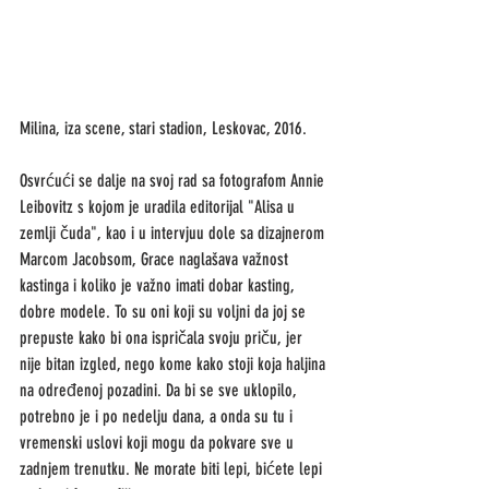
Milina, iza scene, stari stadion, Leskovac, 2016.
Osvrćući se dalje na svoj rad sa fotografom Annie 
Leibovitz s kojom je uradila editorijal "Alisa u 
zemlji čuda", kao i u intervjuu dole sa dizajnerom 
Marcom Jacobsom, Grace naglašava važnost 
kastinga i koliko je važno imati dobar kasting, 
dobre modele. To su oni koji su voljni da joj se 
prepuste kako bi ona ispričala svoju priču, jer 
nije bitan izgled, nego kome kako stoji koja haljina 
na određenoj pozadini. Da bi se sve uklopilo, 
potrebno je i po nedelju dana, a onda su tu i 
vremenski uslovi koji mogu da pokvare sve u 
zadnjem trenutku. Ne morate biti lepi, bićete lepi 