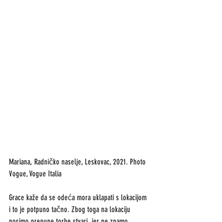
Mariana, Radničko naselje, Leskovac, 2021. Photo 
Vogue, Vogue Italia
Grace kaže da se odeća mora uklapati s lokacijom 
i to je potpuno tačno. Zbog toga na lokaciju 
nosimo prepune torbe stvari, jer ne znamo 