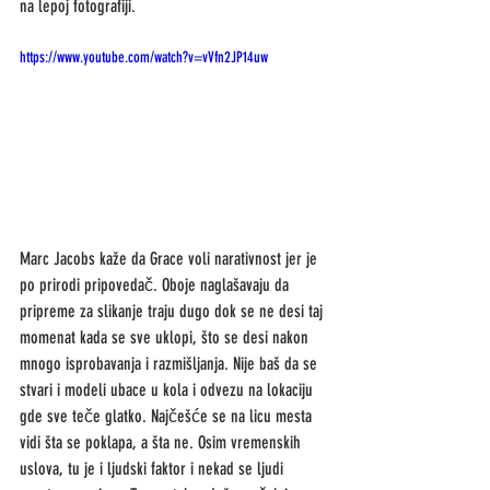
na lepoj fotografiji.
https://www.youtube.com/watch?v=vVfn2JP14uw
Marc Jacobs kaže da Grace voli narativnost jer je 
po prirodi pripovedač. Oboje naglašavaju da 
pripreme za slikanje traju dugo dok se ne desi taj 
momenat kada se sve uklopi, što se desi nakon 
mnogo isprobavanja i razmišljanja. Nije baš da se 
stvari i modeli ubace u kola i odvezu na lokaciju 
gde sve teče glatko. Najčešće se na licu mesta 
vidi šta se poklapa, a šta ne. Osim vremenskih 
uslova, tu je i ljudski faktor i nekad se ljudi 