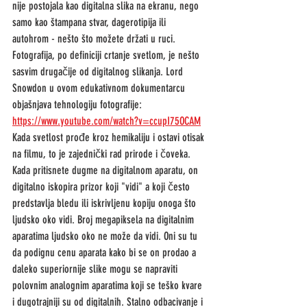
nije postojala kao digitalna slika na ekranu, nego 
samo kao štampana stvar, dagerotipija ili 
autohrom - nešto što možete držati u ruci. 
Fotografija, po definiciji crtanje svetlom, je nešto 
sasvim drugačije od digitalnog slikanja. Lord 
Snowdon u ovom edukativnom dokumentarcu 
objašnjava tehnologiju fotografije:
https://www.youtube.com/watch?v=ccupI75OCAM
Kada svetlost prođe kroz hemikaliju i ostavi otisak 
na filmu, to je zajednički rad prirode i čoveka. 
Kada pritisnete dugme na digitalnom aparatu, on 
digitalno iskopira prizor koji "vidi" a koji često 
predstavlja bledu ili iskrivljenu kopiju onoga što 
ljudsko oko vidi. Broj megapiksela na digitalnim 
aparatima ljudsko oko ne može da vidi. Oni su tu 
da podignu cenu aparata kako bi se on prodao a 
daleko superiornije slike mogu se napraviti 
polovnim analognim aparatima koji se teško kvare 
i dugotrajniji su od digitalnih. Stalno odbacivanje i 