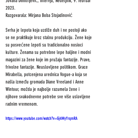
Jovana Dimitrijević, intervju, Nedeljnik, 9. februar 
2023.
Razgovarala: Mirjana Boba Stojadinović
Svrha je lepota koja uzdiže duh i ne postoji ako 
se ne praktikuje kroz stalnu produkciju. Žene koje 
su posvećene lepoti su tradicionalno nosioci 
kulture. Ženama su potrebne lepe haljine i modni 
magazini za žene koje im pružaju fantazije. Prave, 
frivolne fantazije. Neuslovljene politikom. Grace 
Mirabella, potcenjena urednica Vogue-a koja se 
našla između gromada Diane Vreeland i Anne 
Wintour, možda je najbolje razumela žene i 
njihove svakodnevne potrebe sve više uslovljene 
radnim vremenom. 
https://www.youtube.com/watch?v=Gj4MyYrqmRA