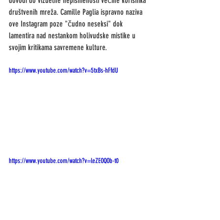
dovodi do vizuelne nepismenosti većine korisnika 
društvenih mreža. Camille Paglia ispravno naziva 
ove Instagram poze "čudno neseksi" dok 
lamentira nad nestankom holivudske mistike u 
svojim kritikama savremene kulture. 
https://www.youtube.com/watch?v=5txBs-hFfdU
https://www.youtube.com/watch?v=leZEOQOb-t0