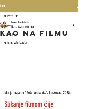
Post
All Posts
Jovana Dimitrijevic
All Posts
Jul 11, 2025
6 min read
KAO NA FILMU
Film & TV
Kulturna valorizacija
Marija, naselje "Zele Veljković", Leskovac, 2023.
Slikanje filmom čije 