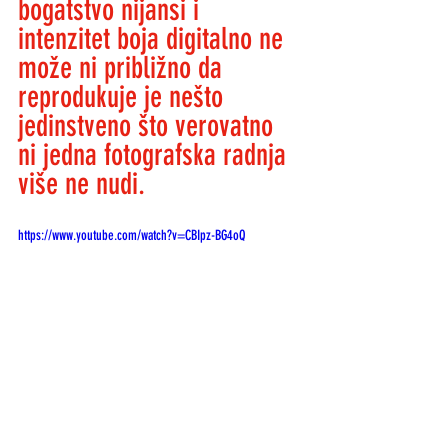
bogatstvo nijansi i 
intenzitet boja digitalno ne 
može ni približno da 
reprodukuje je nešto 
jedinstveno što verovatno 
ni jedna fotografska radnja 
više ne nudi. 
https://www.youtube.com/watch?v=CBIpz-BG4oQ