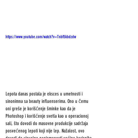
https://www.youtube.com/watch?v=Tnbf5kbdzdw
Lepota danas postala je eksces u umetnosti i 
sinonimna sa beauty influenserima. Ono u čemu 
oni greše je korišćenje šminke kao da je 
Photoshop i korišćenje svetla kao u operacionoj 
sali, što dovodi do masovne produkcije sadržaja 
posvećenog lepoti koji nije lep. Nažalost, ovo 