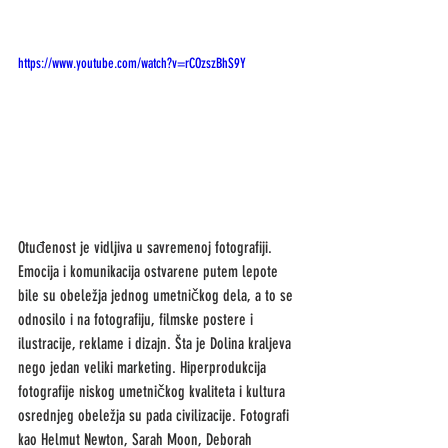
https://www.youtube.com/watch?v=rCOzszBhS9Y
Otuđenost je vidljiva u savremenoj fotografiji. 
Emocija i komunikacija ostvarene putem lepote 
bile su obeležja jednog umetničkog dela, a to se 
odnosilo i na fotografiju, filmske postere i 
ilustracije, reklame i dizajn. Šta je Dolina kraljeva 
nego jedan veliki marketing. Hiperprodukcija 
fotografije niskog umetničkog kvaliteta i kultura 
osrednjeg obeležja su pada civilizacije. Fotografi 
kao Helmut Newton, Sarah Moon, Deborah 