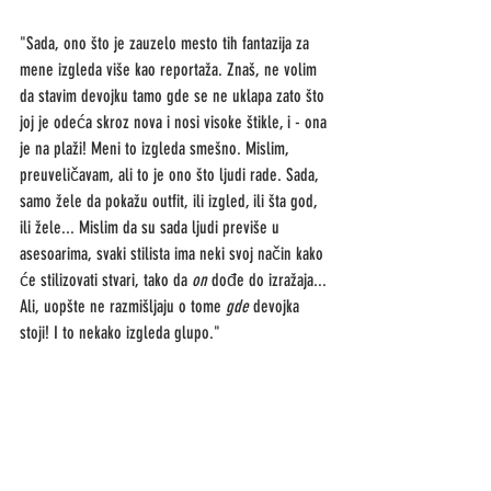
"Sada, ono što je zauzelo mesto tih fantazija za 
mene izgleda više kao reportaža. Znaš, ne volim 
da stavim devojku tamo gde se ne uklapa zato što 
joj je odeća skroz nova i nosi visoke štikle, i - ona 
je na plaži! Meni to izgleda smešno. Mislim, 
preuveličavam, ali to je ono što ljudi rade. Sada, 
samo žele da pokažu outfit, ili izgled, ili šta god, 
ili žele... Mislim da su sada ljudi previše u 
asesoarima, svaki stilista ima neki svoj način kako 
će stilizovati stvari, tako da 
on
 dođe do izražaja... 
Ali, uopšte ne razmišljaju o tome
 gde
 devojka 
stoji! I to nekako izgleda glupo." 