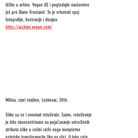
Uđite u arhivu  Vogue US i pogledajte naslovnice 
još pre Diane Vreeland. To je vrhunski spoj 
fotografije, ilustracije i dizajna. 
https://archive.vogue.com/
Milina, stari stadion, Leskovac, 2016.
Slike su se i onomad retuširale. Samo, retuširanje 
je bilo skoncentrisano na pojačavanje određenih 
atributa slike u celini rađe nego kompletne 
estetske transformacije lika na slici. U toku cele 