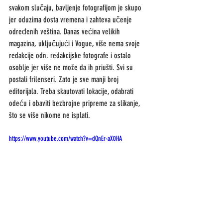
svakom slučaju, bavljenje fotografijom je skupo 
jer oduzima dosta vremena i zahteva učenje 
određenih veština. Danas većina velikih 
magazina, uključujući i Vogue, više nema svoje 
redakcije odn. redakcijske fotografe i ostalo 
osoblje jer više ne može da ih priušti. Svi su 
postali frilenseri. Zato je sve manji broj 
editorijala. Treba skautovati lokacije, odabrati 
odeću i obaviti bezbrojne pripreme za slikanje, 
što se više nikome ne isplati. 
https://www.youtube.com/watch?v=dQnEr-aX0HA