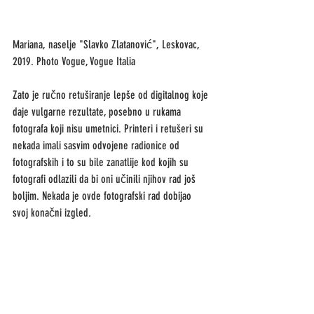
Mariana, naselje "Slavko Zlatanović", Leskovac, 
2019. Photo Vogue, Vogue Italia
Zato je ručno retuširanje lepše od digitalnog koje 
daje vulgarne rezultate, posebno u rukama 
fotografa koji nisu umetnici. Printeri i retušeri su 
nekada imali sasvim odvojene radionice od 
fotografskih i to su bile zanatlije kod kojih su 
fotografi odlazili da bi oni učinili njihov rad još 
boljim. Nekada je ovde fotografski rad dobijao 
svoj konačni izgled. 