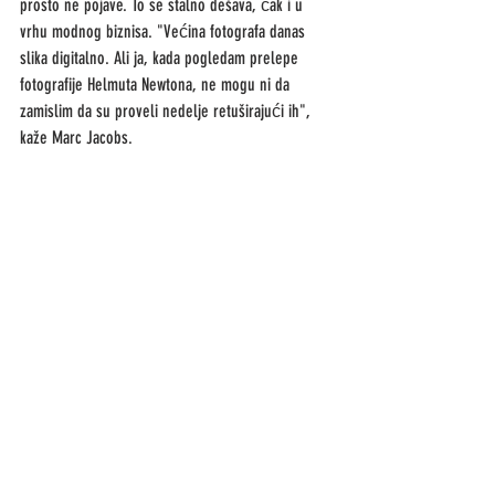
prosto ne pojave. To se stalno dešava, čak i u 
vrhu modnog biznisa. "Većina fotografa danas 
slika digitalno. Ali ja, kada pogledam prelepe 
fotografije Helmuta Newtona, ne mogu ni da 
zamislim da su proveli nedelje retuširajući ih", 
kaže Marc Jacobs. 
Film vs digital: uporedite intenzitet boja i detalje 
na slici levo slikanoj filmom nasuprot digitalnoj 
slici koja je bleda i ravna. Obe slike su potpuno 