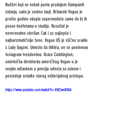
Budžet koji se nekad punio prodajom štampanih 
izdanja, sada je znatno tanji. Britanski Vogue je 
prošle godine okupio supermodele samo da bi ih 
posuo konfetama u studiju. Rezultat je 
neverovatno sterilan čak i uz najlepše i 
najharizmatičnije žene. Vogue US je slično uradio 
s Lady Gagom. Umesto da diktira, on se povinovao 
Instagram trendovima. Grace Coddington, 
umetnička direktorka američkog Vogue-a je 
svojim odlaskom u penziju odnela sa sobom i 
poslednje ostatke starog editorijalnog pristupa. 
https://www.youtube.com/watch?v=VHZiwr8fAt4