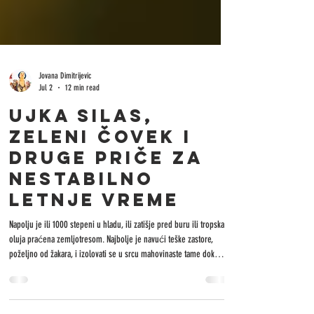
Jovana Dimitrijevic
Jul 2
12 min read
UJKA SILAS,
ZELENI ČOVEK I
DRUGE PRIČE ZA
NESTABILNO
LETNJE VREME
Napolju je ili 1000 stepeni u hladu, ili zatišje pred buru ili tropska
oluja praćena zemljotresom. Najbolje je navući teške zastore,
poželjno od žakara, i izolovati se u srcu mahovinaste tame dok
napolju prži sunce ili pucaju munje i gromovi. Ako ne preti previše
opasnosti da grom ubije kompjuter, najbolji program su stare