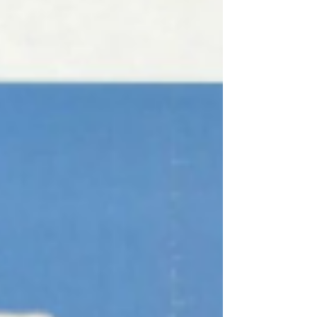
PASOLINI, 1975) U ovom filmu, grupa moćnih ljudi, muškaraca i
žena, zatvara tinejdžere u dvorac i nad njima se iživljava, siluju ih,
osakaćuju i ubijaju. Reditelj