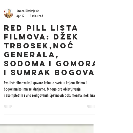
Jovana Dimitrijevic
Apr 12
8 min read
RED PILL LISTA
FILMOVA: DŽEK
TRBOSEK,noć
generala,
SODOMA I GOMORA
I SUMRAK BOGOVA
Evo liste filmova koji govore istinu o svetu u kojem živimo i
bogovima kojima se klanjamo. Mnogo pre objavljivanja
nekompletnih i vrlo redigovanih Epstinovih dokumenata, neki hrabri
filmski stvaraoci su pokušavali da nam saopšte neprijatnu istinu. Ovo
su samo neki od njih: SALO, OR THE 120 DAYS OF SODOM (PIER PAOLO